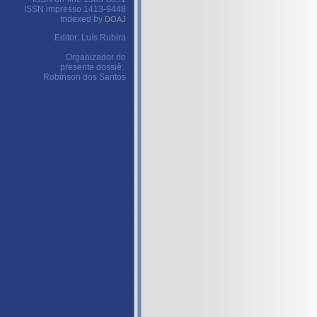
ISSN impresso 1413-9448
Indexed by
DOAJ
Editor: Luís Rubira
Organizador do
presente dossiê:
Robinson dos Santos