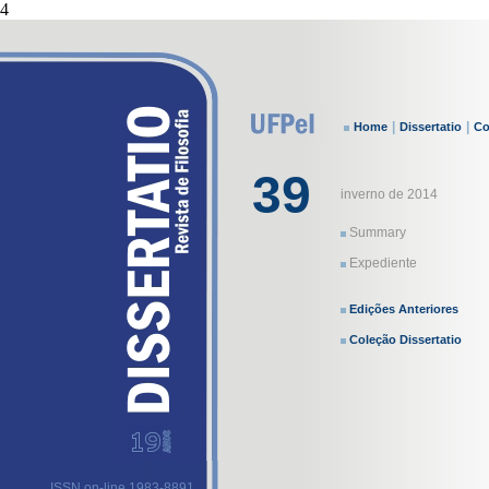
4
|
|
Home
Dissertatio
Co
39
inverno de 2014
Summary
Expediente
Edições Anteriores
Coleção Dissertatio
ISSN on-line 1983-8891