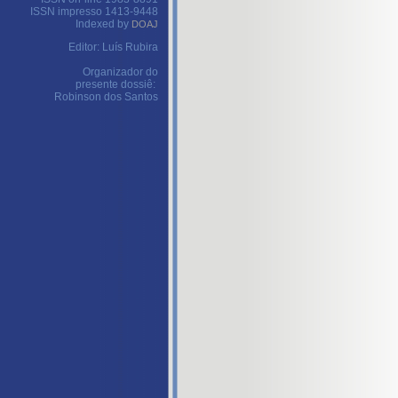
ISSN impresso 1413-9448
Indexed by
DOAJ
Editor: Luís Rubira
Organizador do
presente dossiê:
Robinson dos Santos