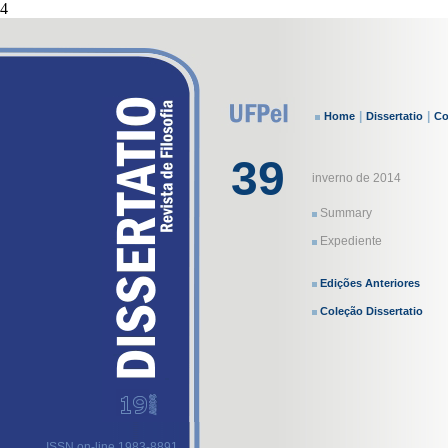
4
|
|
Home
Dissertatio
Co
39
inverno de 2014
Summary
Expediente
Edições Anteriores
Coleção Dissertatio
ISSN on-line 1983-8891