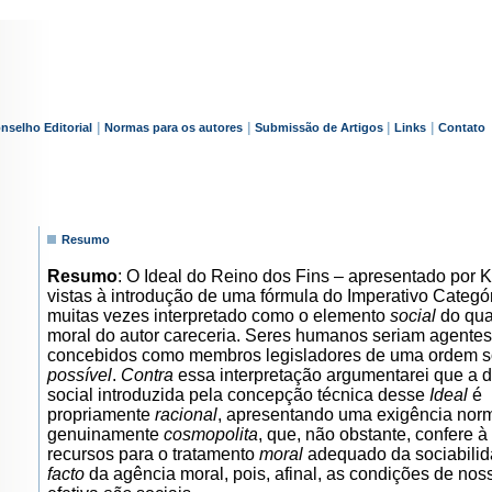
|
|
|
|
nselho Editorial
Normas para os autores
Submissão de Artigos
Links
Contato
Resumo
Resumo
: O Ideal do Reino dos Fins – apresentado por 
vistas à introdução de uma fórmula do Imperativo Categór
muitas vezes interpretado como o elemento
social
do qua
moral do autor careceria. Seres humanos seriam agentes
concebidos como membros legisladores de uma ordem s
possível
.
Contra
essa interpretação argumentarei que a 
social introduzida pela concepção técnica desse
Ideal
é
propriamente
racional
, apresentando uma exigência nor
genuinamente
cosmopolita
, que, não obstante, confere à 
recursos para o tratamento
moral
adequado da sociabili
facto
da agência moral, pois, afinal, as condições de no