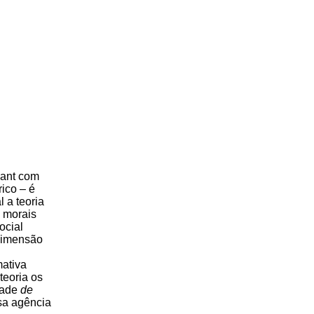
Kant com
ico ‒ é
l a teoria
 morais
ocial
dimensão
mativa
teoria os
dade
de
ssa agência