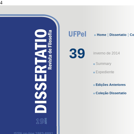
4
|
|
Home
Dissertatio
Co
39
inverno de 2014
Summary
Expediente
Edições Anteriores
Coleção Dissertatio
ISSN on-line 1983-8891