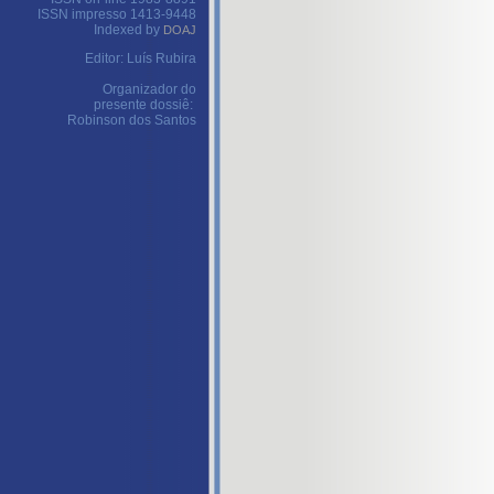
ISSN impresso 1413-9448
Indexed by
DOAJ
Editor: Luís Rubira
Organizador do
presente dossiê:
Robinson dos Santos