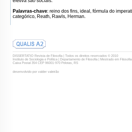
efetiva
são
sociais.
Palavras-chave
: reino dos fins, ideal, fórmula do imperat
categórico, Reath, Rawls, Herman.
.......................................................................................................................................
DISSERTATIO Revista de Filosofia | Todos os direitos reservados © 2010
Instituto de Sociologia e Política | Departamento de Filosofia | Mestrado em Filosofia
Caixa Postal 354 CEP 96001-970 Pelotas, RS
desenvolvido por valder valeirão