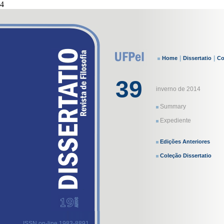
4
|
|
Home
Dissertatio
Co
39
inverno de 2014
Summary
Expediente
Edições Anteriores
Coleção Dissertatio
ISSN on-line 1983-8891