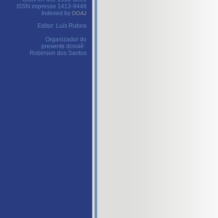
ISSN impresso 1413-9448
Indexed by
DOAJ
Editor: Luís Rubira
Organizador do
presente dossiê:
Robinson dos Santos