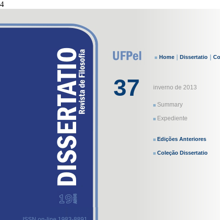
4
|
|
Home
Dissertatio
Co
37
inverno de 2013
Summary
Expediente
Edições Anteriores
Coleção Dissertatio
ISSN on-line 1983-8891