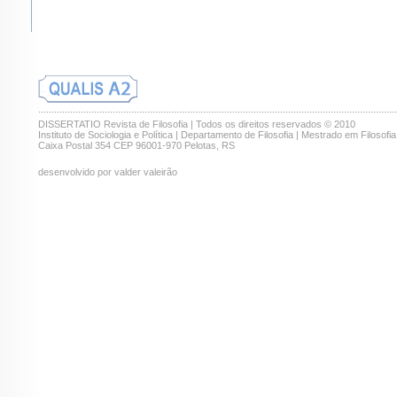
.......................................................................................................................................
DISSERTATIO Revista de Filosofia | Todos os direitos reservados © 2010
Instituto de Sociologia e Política | Departamento de Filosofia | Mestrado em Filosofia
Caixa Postal 354 CEP 96001-970 Pelotas, RS
desenvolvido por valder valeirão