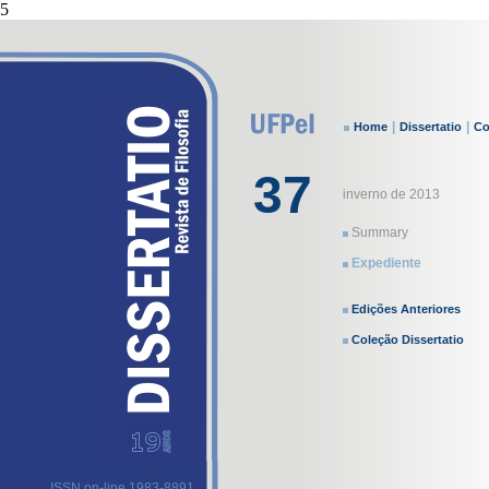
5
|
|
Home
Dissertatio
Co
37
inverno de 2013
Summary
Expediente
Edições Anteriores
Coleção Dissertatio
ISSN on-line 1983-8891