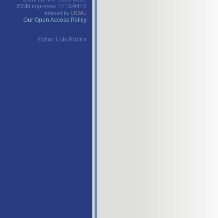
ISSN impresso 1413-9448
DOAJ
Indexed by
Our Open Access Policy
Editor: Luís Rubira