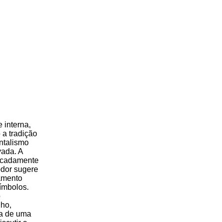
 interna,
 a tradição
ntalismo
vada. A
vocadamente
odor sugere
samento
ímbolos.
o
lho,
na de uma