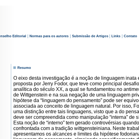
|
|
|
|
nselho Editorial
Normas para os autores
Submissão de Artigos
Links
Contato
Resumo
O eixo desta investigação é a noção de linguagem inata e
proposta por Jerry Fodor, que teve como principal desafio
analítica do século XX, a qual se fundamentou no antime
de Wittgenstein e na sua negação de uma linguagem pri
hipótese da “linguagem do pensamento” pode ser equi
associada ao conceito de linguagem natural. Por isso, F
uma distinção entre tais linguagens, visto que a do pen
deve ser compreendida como manipulação “interna” de s
Esta noção de “interno” tem gerado controvérsias quand
confrontada com a tradição wittgensteiniana. Neste traba
apresentamos os alcances e limites da hipótese fodoria