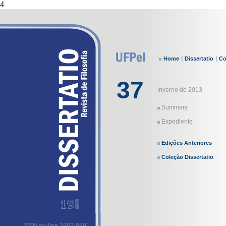
4
|
|
Home
Dissertatio
Co
37
inverno de 2013
Summary
Expediente
Edições Anteriores
Coleção Dissertatio
ISSN on-line 1983-8891