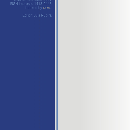
ISSN impresso 1413-9448
Indexed by
DOAJ
Editor: Luís Rubira