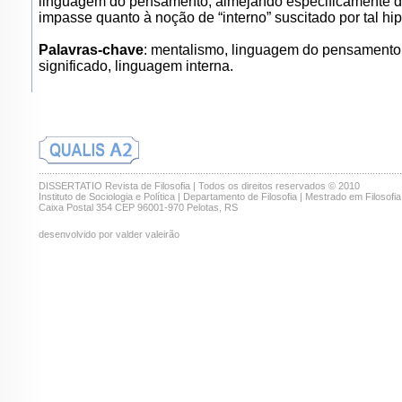
linguagem do pensamento, almejando especificamente di
impasse quanto à noção de “interno” suscitado por tal hi
Palavras-chave
: mentalismo, linguagem do pensamento
significado, linguagem interna.
.......................................................................................................................................
DISSERTATIO Revista de Filosofia | Todos os direitos reservados © 2010
Instituto de Sociologia e Política | Departamento de Filosofia | Mestrado em Filosofia
Caixa Postal 354 CEP 96001-970 Pelotas, RS
desenvolvido por valder valeirão