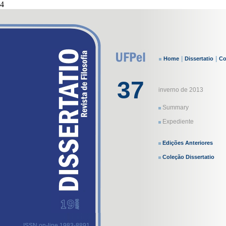
4
|
|
Home
Dissertatio
Co
37
inverno de 2013
Summary
Expediente
Edições Anteriores
Coleção Dissertatio
ISSN on-line 1983-8891