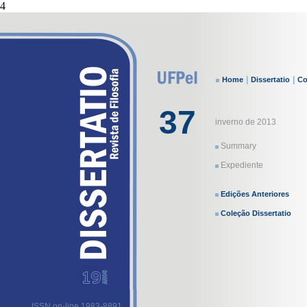
4
|
|
Home
Dissertatio
Co
37
inverno de 2013
Summary
Expediente
Edições Anteriores
Coleção Dissertatio
ISSN on-line 1983-8891