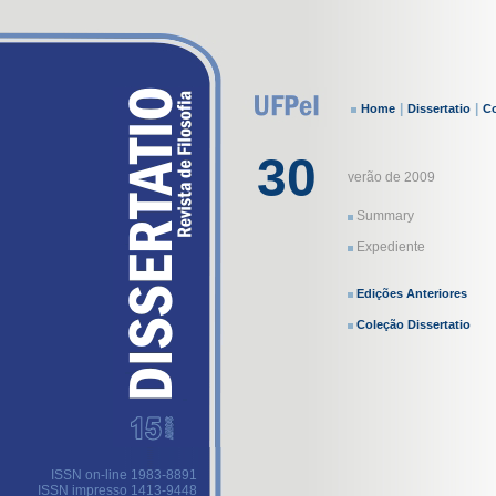
|
|
Home
Dissertatio
Co
30
verão de 2009
Summary
Expediente
Edições Anteriores
Coleção Dissertatio
ISSN on-line 1983-8891
ISSN impresso 1413-9448