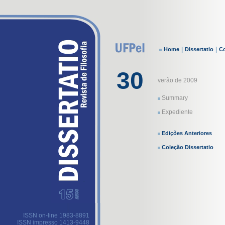
|
|
Home
Dissertatio
Co
30
verão de 2009
Summary
Expediente
Edições Anteriores
Coleção Dissertatio
ISSN on-line 1983-8891
ISSN impresso 1413-9448