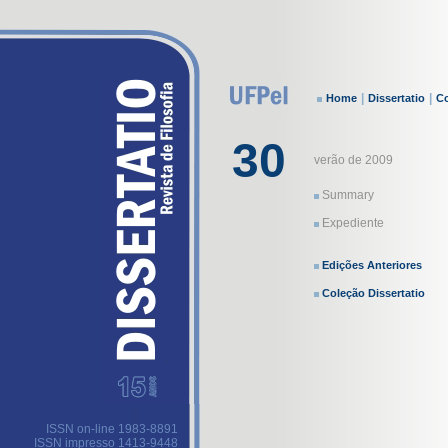
|
|
Home
Dissertatio
Co
30
verão de 2009
Summary
Expediente
Edições Anteriores
Coleção Dissertatio
ISSN on-line 1983-8891
ISSN impresso 1413-9448