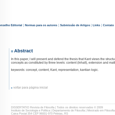
|
|
|
|
nselho Editorial
Normas para os autores
Submissão de Artigos
Links
Contato
Abstract
In this paper, I will present and defend the thesis that Kant views the structu
concepts as constituted by three levels: content (Inhalt), extension and matte
keywords: concept, content, Kant, representation, kantian logic.
voltar para página inicial
.......................................................................................................................................
DISSERTATIO Revista de Filosofia | Todos os direitos reservados © 2009
Instituto de Sociologia e Política | Departamento de Filosofia | Mestrado em Filosofia
Caixa Postal 354 CEP 96001-970 Pelotas, RS