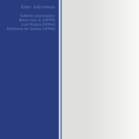
Editor: João Hobuss
Editores associados:
Breno Hax Jr. (UFPR)
Luís Rubira (UFPel)
Robinson do Santos (UFPel)