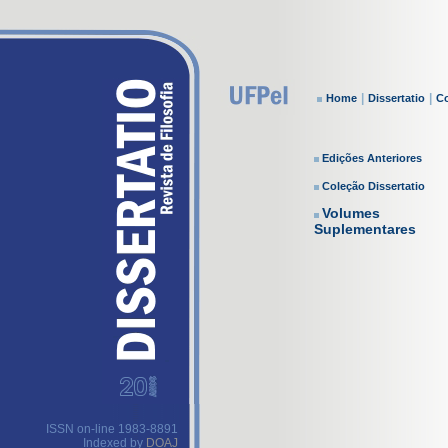
|
|
Home
Dissertatio
Co
Edições Anteriores
Coleção Dissertatio
Volumes
Suplementares
ISSN on-line 1983-8891
Indexed by
DOAJ