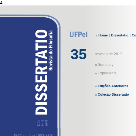
4
|
|
Home
Dissertatio
Co
35
inverno de 2012
Summary
Expediente
Edições Anteriores
Coleção Dissertatio
ISSN on-line 1983-8891