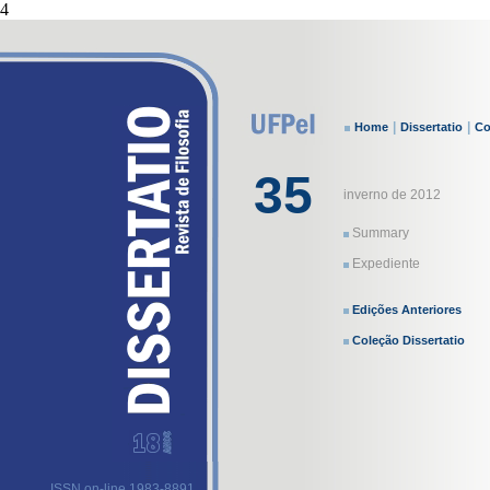
4
|
|
Home
Dissertatio
Co
35
inverno de 2012
Summary
Expediente
Edições Anteriores
Coleção Dissertatio
ISSN on-line 1983-8891