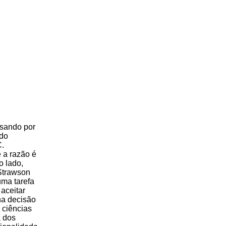
assando por
ndo
C.
e a razão é
o lado,
 Strawson
uma tarefa
aceitar
na decisão
 ciências
a dos