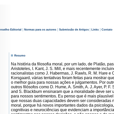
|
|
|
|
nselho Editorial
Normas para os autores
Submissão de Artigos
Links
Contato
Resumo
Na história da filosofia moral, por um lado, de Platão, p
Aristoteles, I. Kant, J. S. Mill, e mais recentemente inclui
racionalistas como J. Habermas, J. Rawls, R. M. Hare e 
Korsgaard, várias tentativas foram feitas para mostrar qu
o melhor guia para nossas ações e julgamentos. Por outr
outros filósofos como D. Hume, A. Smith, A. J. Ayer, P. F.
and S. Blackburn ensinaram que a moralidade deve ser 
para nossos sentimentos. Eu penso que é mais plausível 
que nossas duas capacidades devem ser consideradas 
moral, porque há novos importantes dados da psicologia,
cognitivas e neurociências que evidenciam a importânci