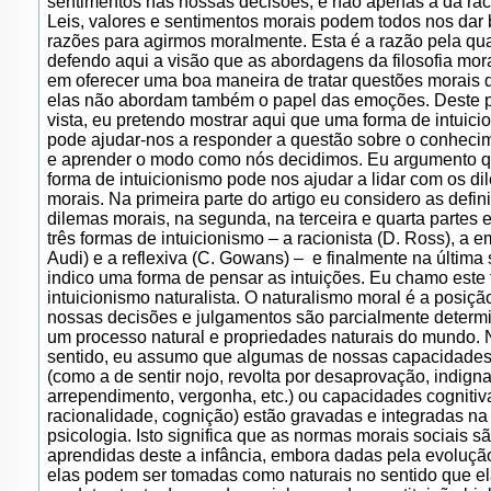
sentimentos nas nossas decisões, e não apenas a da rac
Leis, valores e sentimentos morais podem todos nos dar
razões para agirmos moralmente. Esta é a razão pela qu
defendo aqui a visão que as abordagens da filosofia mor
em oferecer uma boa maneira de tratar questões morais
elas não abordam também o papel das emoções. Deste 
vista, eu pretendo mostrar aqui que uma forma de intuici
pode ajudar-nos a responder a questão sobre o conheci
e aprender o modo como nós decidimos. Eu argumento q
forma de intuicionismo pode nos ajudar a lidar com os d
morais. Na primeira parte do artigo eu considero as defin
dilemas morais, na segunda, na terceira e quarta partes 
três formas de intuicionismo – a racionista (D. Ross), a em
Audi) e a reflexiva (C. Gowans) – e finalmente na última
indico uma forma de pensar as intuições. Eu chamo este 
intuicionismo naturalista. O naturalismo moral é a posiç
nossas decisões e julgamentos são parcialmente determ
um processo natural e propriedades naturais do mundo. 
sentido, eu assumo que algumas de nossas capacidades
(como a de sentir nojo, revolta por desaprovação, indign
arrependimento, vergonha, etc.) ou capacidades cognitiva
racionalidade, cognição) estão gravadas e integradas na
psicologia. Isto significa que as normas morais sociais s
aprendidas deste a infância, embora dadas pela evoluçã
elas podem ser tomadas como naturais no sentido que e