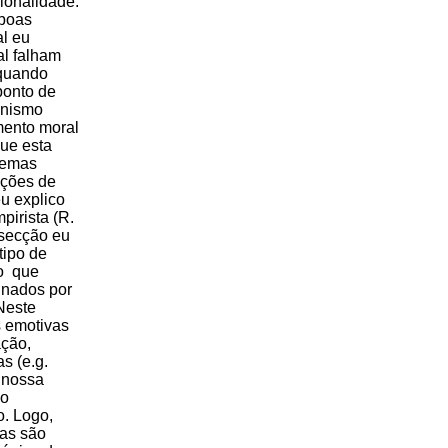
ionalidade.
 boas
al eu
al falham
 quando
ponto de
onismo
mento moral
ue esta
ilemas
ições de
eu explico
pirista (R.
 secção eu
tipo de
ão que
inados por
Neste
 emotivas
ação,
s (e.g.
 nossa
ão
o. Logo,
las são