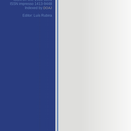
ISSN impresso 1413-9448
Indexed by
DOAJ
Editor: Luís Rubira