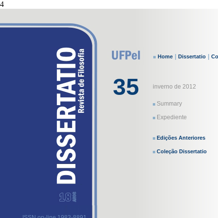
4
|
|
Home
Dissertatio
Co
35
inverno de 2012
Summary
Expediente
Edições Anteriores
Coleção Dissertatio
ISSN on-line 1983-8891