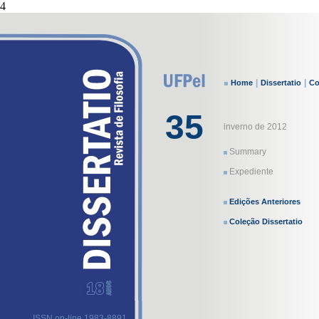
4
|
|
Home
Dissertatio
Co
35
inverno de 2012
Summary
Expediente
Edições Anteriores
Coleção Dissertatio
ISSN on-line 1983-8891