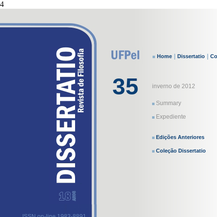
4
|
|
Home
Dissertatio
Co
35
inverno de 2012
Summary
Expediente
Edições Anteriores
Coleção Dissertatio
ISSN on-line 1983-8891