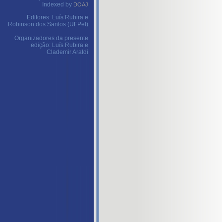
Indexed by
DOAJ
Editores: Luís Rubira e
Robinson dos Santos (UFPel)
Organizadores da presente
edição: Luís Rubira e
Clademir Araldi