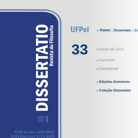
Home
|
|
Dissertatio
Co
33
Inverno de 2011
Summary
Expediente
Edições Anteriores
Coleção Dissertatio
ISSN on-line 1983-8891
ISSN impresso 1413-9448