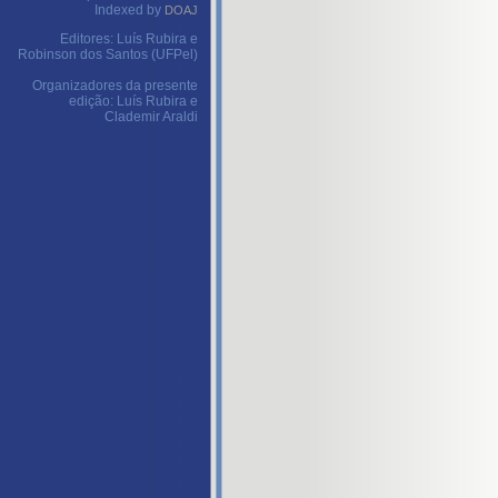
Indexed by
DOAJ
Editores: Luís Rubira e
Robinson dos Santos (UFPel)
Organizadores da presente
edição: Luís Rubira e
Clademir Araldi