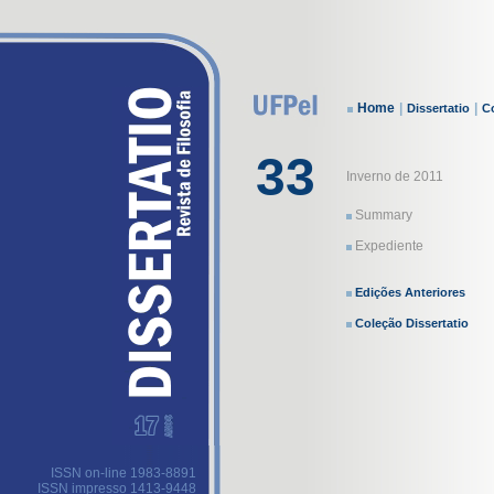
Home
|
|
Dissertatio
Co
33
Inverno de 2011
Summary
Expediente
Edições Anteriores
Coleção Dissertatio
ISSN on-line 1983-8891
ISSN impresso 1413-9448