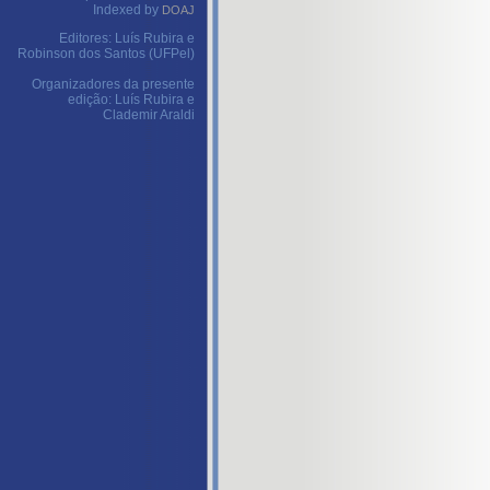
Indexed by
DOAJ
Editores: Luís Rubira e
Robinson dos Santos (UFPel)
Organizadores da presente
edição: Luís Rubira e
Clademir Araldi