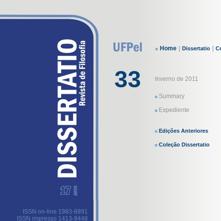
Home
|
|
Dissertatio
Co
33
Inverno de 2011
Summary
Expediente
Edições Anteriores
Coleção Dissertatio
ISSN on-line 1983-8891
ISSN impresso 1413-9448