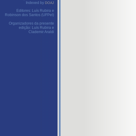
Indexed by
DOAJ
Editores: Luís Rubira e
Robinson dos Santos (UFPel)
Organizadores da presente
edição: Luís Rubira e
Clademir Araldi