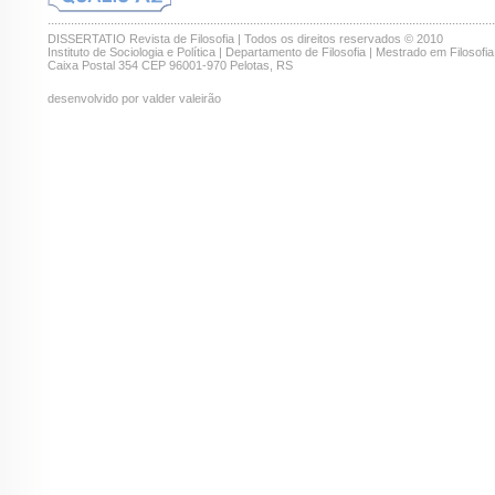
.......................................................................................................................................
DISSERTATIO Revista de Filosofia | Todos os direitos reservados © 2010
Instituto de Sociologia e Política | Departamento de Filosofia | Mestrado em Filosofia
Caixa Postal 354 CEP 96001-970 Pelotas, RS
desenvolvido por valder valeirão