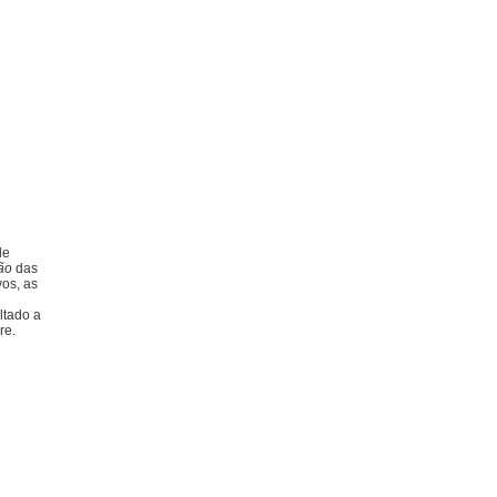
de
ão
das
vos, as
ltado a
re.