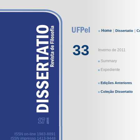
Home
|
|
Dissertatio
Co
33
Inverno de 2011
Summary
Expediente
Edições Anteriores
Coleção Dissertatio
ISSN on-line 1983-8891
ISSN impresso 1413-9448