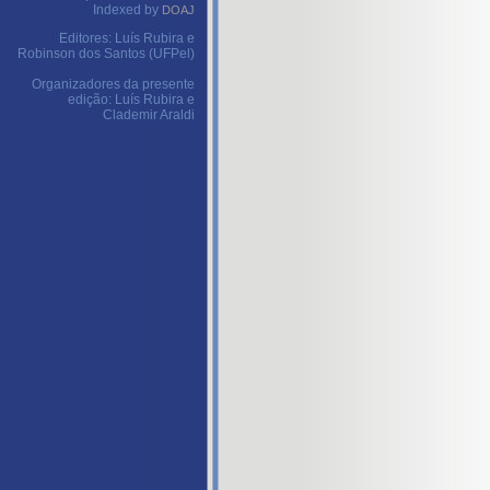
Indexed by
DOAJ
Editores: Luís Rubira e
Robinson dos Santos (UFPel)
Organizadores da presente
edição: Luís Rubira e
Clademir Araldi