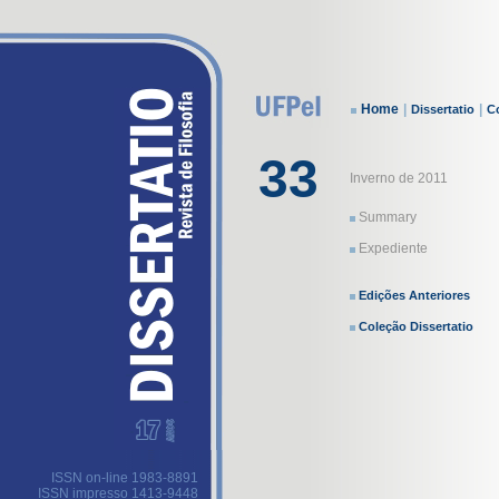
Home
|
|
Dissertatio
Co
33
Inverno de 2011
Summary
Expediente
Edições Anteriores
Coleção Dissertatio
ISSN on-line 1983-8891
ISSN impresso 1413-9448