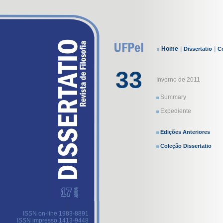
Home
|
|
Dissertatio
Co
33
Inverno de 2011
Summary
Expediente
Edições Anteriores
Coleção Dissertatio
ISSN on-line 1983-8891
ISSN impresso 1413-9448