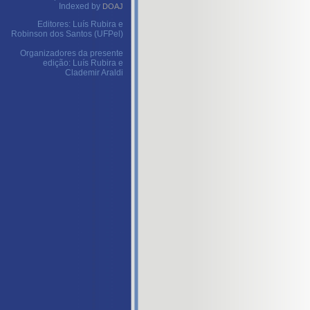
Indexed by
DOAJ
Editores: Luís Rubira e
Robinson dos Santos (UFPel)
Organizadores da presente
edição: Luís Rubira e
Clademir Araldi