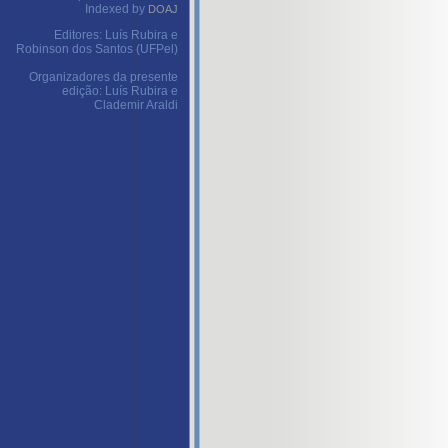
Indexed by
DOAJ
Editores: Luís Rubira e
Robinson dos Santos (UFPel)
Organizadores da presente
edição: Luís Rubira e
Clademir Araldi