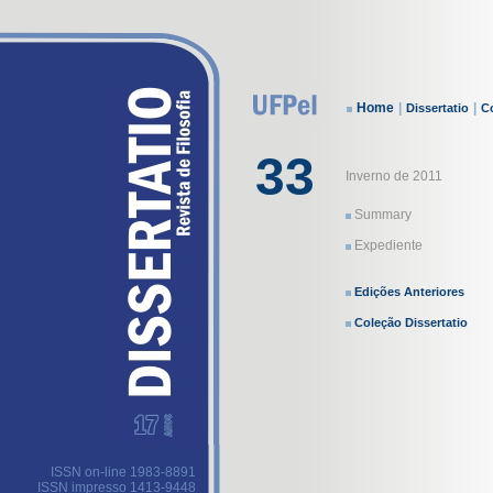
Home
|
|
Dissertatio
Co
33
Inverno de 2011
Summary
Expediente
Edições Anteriores
Coleção Dissertatio
ISSN on-line 1983-8891
ISSN impresso 1413-9448