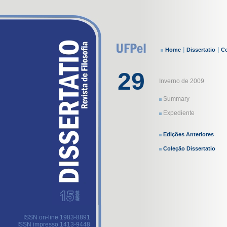
|
|
Home
Dissertatio
Co
29
Inverno de 2009
Summary
Expediente
Edições Anteriores
Coleção Dissertatio
ISSN on-line 1983-8891
ISSN impresso 1413-9448