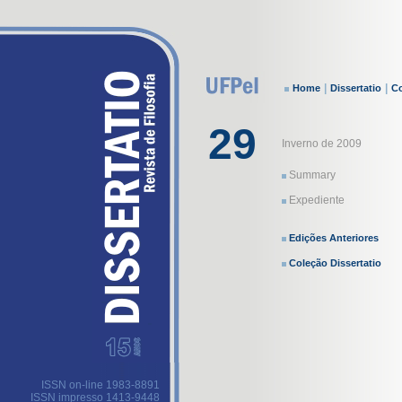
|
|
Home
Dissertatio
Co
29
Inverno de 2009
Summary
Expediente
Edições Anteriores
Coleção Dissertatio
ISSN on-line 1983-8891
ISSN impresso 1413-9448