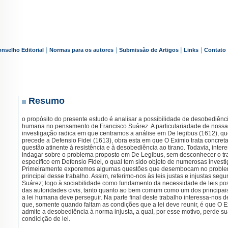
|
|
|
|
nselho Editorial
Normas para os autores
Submissão de Artigos
Links
Contato
Resumo
o propósito do presente estudo é analisar a possibilidade de desobediênci
humana no pensamento de Francisco Suárez. A particulariadade de nossa
investigação radica em que centramos a análise em De legibus (1612), q
precede a Defensio Fidei (1613), obra esta em que O Eximio trata concre
questão atinente à resistência e à desobediência ao tirano. Todavia, inter
indagar sobre o problema proposto em De Legibus, sem desconhecer o t
específico em Defensio Fidei, o qual tem sido objeto de numerosas invest
Primeiramente exporemos algumas questões que desembocam no probl
principal desse trabalho. Assim, referimo-nos às leis justas e injustas seg
Suárez; logo à sociabilidade como fundamento da necessidade de leis pos
das autoridades civis, tanto quanto ao bem comum como um dos principais
a lei humana deve perseguir. Na parte final deste trabalho interessa-nos 
que, somente quando faltam as condições que a lei deve reunir, é que O E
admite a desobediência à norma injusta, a qual, por esse motivo, perde s
condicição de lei.