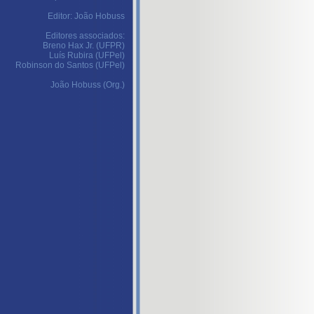
Editor: João Hobuss
Editores associados:
Breno Hax Jr. (UFPR)
Luís Rubira (UFPel)
Robinson do Santos (UFPel)
João Hobuss (Org.)