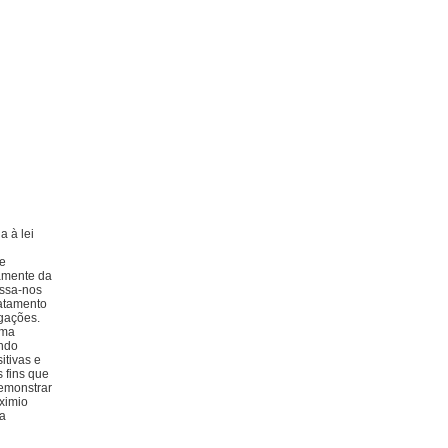
a à lei
ue
tamente da
essa-nos
ratamento
igações.
ema
undo
itivas e
 fins que
demonstrar
ximio
ua