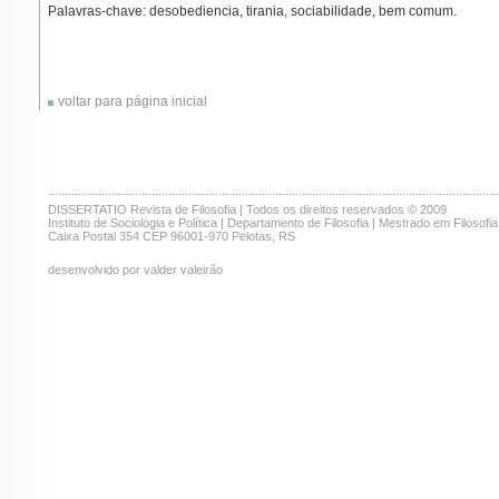
Palavras-chave: desobediencia, tirania, sociabilidade, bem comum.
voltar para página inicial
.......................................................................................................................................
DISSERTATIO Revista de Filosofia | Todos os direitos reservados © 2009
Instituto de Sociologia e Política | Departamento de Filosofia | Mestrado em Filosofia
Caixa Postal 354 CEP 96001-970 Pelotas, RS
desenvolvido por valder valeirão