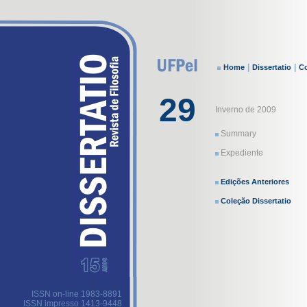
|
|
Home
Dissertatio
Co
29
Inverno de 2009
Summary
Expediente
Edições Anteriores
Coleção Dissertatio
ISSN on-line 1983-8891
ISSN impresso 1413-9448