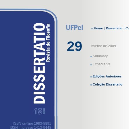
|
|
Home
Dissertatio
Co
29
Inverno de 2009
Summary
Expediente
Edições Anteriores
Coleção Dissertatio
ISSN on-line 1983-8891
ISSN impresso 1413-9448