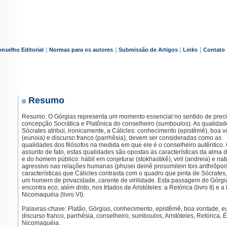
|
|
|
|
nselho Editorial
Normas para os autores
Submissão de Artigos
Links
Contato
Resumo
Resumo: O Górgias representa um momento essencial no sentido de preci
concepção Socrática e Platônica do conselheiro (sumboulos). As qualida
Sócrates atribui, ironicamente, a Cálicles: conhecimento (epistêmê), boa 
(eunoia) e discurso franco (parrhêsia), devem ser consideradas como as
qualidades dos filósofos na medida em que ele é o conselheiro autêntico
assunto de fato, estas qualidades são opostas às características da alma 
e do homem público: hábil em conjeturar (stokhastikê), viril (andreia) e na
agressivo nas relações humanas (phusei deinê prosomilein tois anthrôpois
características que Cálicles contrasta com o quadro que pinta de Sócrates
um homem de privacidade, carente de virilidade. Esta passagem do Górgi
encontra eco, além disto, nos trtados de Aristóteles: a Retórica (livro II) e a 
Nicomaquéia (livro VI).
Palavras-chave: Platão, Górgias, conhecimento, epistêmê, boa vontade, e
discurso franco, parrhêsia, conselheiro, sumboulos, Aristóteles, Retórica, É
Nicomaquéia.