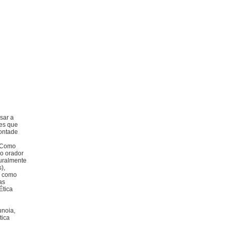
sar a
des que
vontade
. Como
do orador
turalmente
),
, como
as
Ética
unoia,
tica