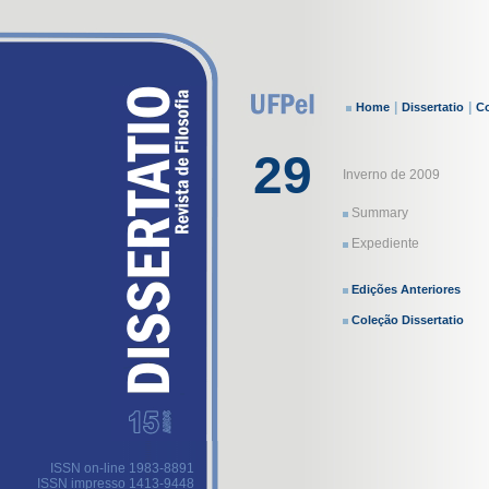
|
|
Home
Dissertatio
Co
29
Inverno de 2009
Summary
Expediente
Edições Anteriores
Coleção Dissertatio
ISSN on-line 1983-8891
ISSN impresso 1413-9448