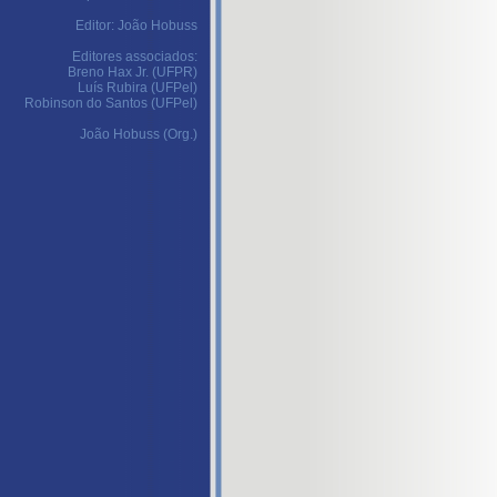
Editor: João Hobuss
Editores associados:
Breno Hax Jr. (UFPR)
Luís Rubira (UFPel)
Robinson do Santos (UFPel)
João Hobuss (Org.)