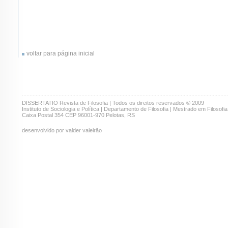
voltar para página inicial
.......................................................................................................................................
DISSERTATIO Revista de Filosofia | Todos os direitos reservados © 2009
Instituto de Sociologia e Política | Departamento de Filosofia | Mestrado em Filosofia
Caixa Postal 354 CEP 96001-970 Pelotas, RS
desenvolvido por valder valeirão