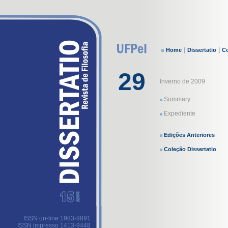
|
|
Home
Dissertatio
Co
29
Inverno de 2009
Summary
Expediente
Edições Anteriores
Coleção Dissertatio
ISSN on-line 1983-8891
ISSN impresso 1413-9448