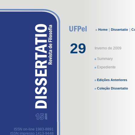
|
|
Home
Dissertatio
Co
29
Inverno de 2009
Summary
Expediente
Edições Anteriores
Coleção Dissertatio
ISSN on-line 1983-8891
ISSN impresso 1413-9448