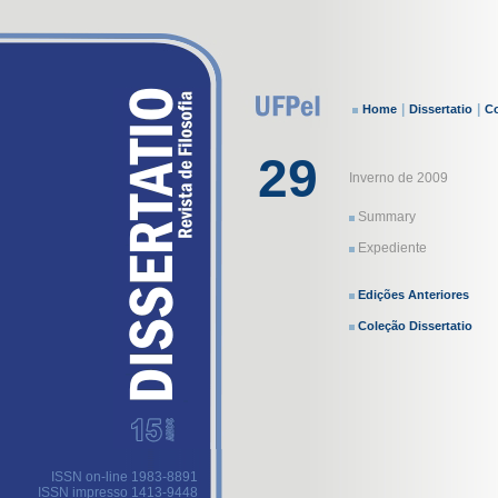
|
|
Home
Dissertatio
Co
29
Inverno de 2009
Summary
Expediente
Edições Anteriores
Coleção Dissertatio
ISSN on-line 1983-8891
ISSN impresso 1413-9448